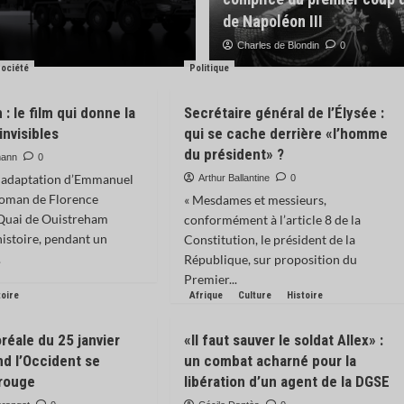
rédaction du M
de Napoléon III
Samuel Prévost
Charles de Blondin
0
0
ociété
Politique
: le film qui donne la
Secrétaire général de l’Élysée :
invisibles
qui se cache derrière «l’homme
du président» ?
mann
0
 adaptation d’Emmanuel
Arthur Ballantine
0
roman de Florence
« Mesdames et messieurs,
Quai de Ouistreham
conformément à l’article 8 de la
’histoire, pendant un
Constitution, le président de la
.
République, sur proposition du
Premier...
toire
Afrique
Culture
Histoire
réale du 25 janvier
«Il faut sauver le soldat Allex» :
nd l’Occident se
un combat acharné pour la
 rouge
libération d’un agent de la DGSE