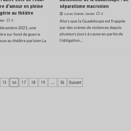
ire d’amour en pleine
séparatisme macronien
lgérie au théâtre
Lucas Dubois Jandot
0
Alors que la Guadeloupe est frappée
lier
0
par des scènes de violences depuis
 décembre 2021, une
plusieurs jours à cause en partie de
âtre sur fond de guerre
l'obligation...
joue au théâtre parisien La
16
…
15
17
18
19
36
Suivant