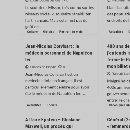
Lucas Dubois Jandot
0
Maximilien V
Le sculpteur Missor, très connu sur les
Dans la nuit
réseaux sociaux, souhaite réhabiliter
des populati
l'art français. Mais cela n'est pas du
endroits de la
goût de...
Culture
Histoire
Portrait du mois
Actualités
C
Jean-Nicolas Corvisart : le
400 ans de
médecin personnel de Napoléon
j’entends l
Ier
ferme le P
mon billet
Charles de Blondin
0
Jean-Nicolas Corvisart est un
Raphaël Lah
médecin clinicien français. Il est
Malgré les c
particulièrement célèbre pour avoir
400e anniver
été le médecin de Napoléon Ier. ...
gouvernement
entrer le dr
Actualités
Société
Chroniques li
Affaire Epstein – Ghislaine
Général (2s
Maxwell, un procès qui
«l’emmerde