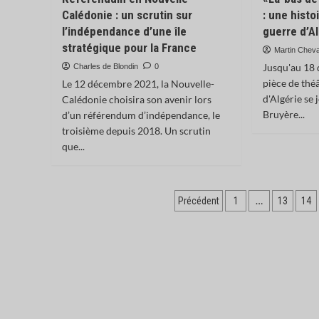
Calédonie : un scrutin sur
: une histo
l’indépendance d’une île
guerre d’A
stratégique pour la France
Martin Cheva
Jusqu'au 18
Charles de Blondin
0
pièce de thé
Le 12 décembre 2021, la Nouvelle-
d'Algérie se 
Calédonie choisira son avenir lors
Bruyère...
d’un référendum d’indépendance, le
troisième depuis 2018. Un scrutin
que...
Pagination
…
Précédent
1
13
14
des
publications