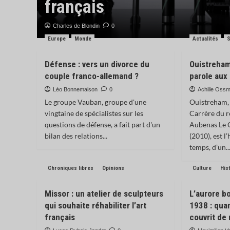
 ?
français
Charles de Blondin
0
Europe
Monde
Actualités
S
Défense : vers un divorce du
Ouistreham 
couple franco-allemand ?
parole aux 
Léo Bonnemaison
0
Achille Oss
Le groupe Vauban, groupe d'une
Ouistreham,
vingtaine de spécialistes sur les
Carrère du 
questions de défense, a fait part d'un
Aubenas Le 
bilan des relations...
(2010), est l
temps, d’un..
Chroniques libres
Opinions
Culture
His
Missor : un atelier de sculpteurs
L’aurore bo
qui souhaite réhabiliter l’art
1938 : qua
français
couvrit de