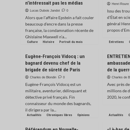
n’intéressait pas les médias
Henri Roure
Issu des tro
Lucas Dubois Jandot
0
d'État en sci
Alors que l'affaire Epstein a fait couler
général Henr
beaucoup d'encre dans la presse
propos d'Em
française, la condamnation récente de
Ghislaine Maxwell n’a...
Culture
Histoire
Portrait du mois
Entretiens
Eugène-François Vidocq : un
ENTRETIEN
bagnard devenu chef de la
ambassadeu
brigade de sûreté de Paris
de la guer
Charles de Blondin
0
Charles de B
Eugène-François Vidocq est un
Avec près de
militaire, aventurier, délinquant et
millions de 
détective privé français. Fin
2020, le confl
connaisseur du monde des bagnards,
il dirigera par la...
Actualités
Chroniques libres
Opinions
Actualités
C
Référendum en Nouvelle-
«Là-bas de 