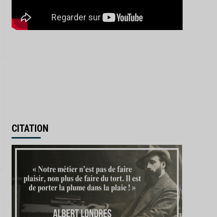
IA : la France investit 655
millions d’euros pour
renforcer sa souveraineté
3
numérique
Actualités
Afrique
Monde
Madagascar : la transition
Randrianirina ouvre grand
la porte à Moscou
4
Actualités
Économie
Industrie
L’Inde donne son feu vert
à l’achat de 114 Rafale
CITATION
français
5