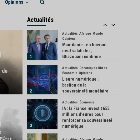
Opinions
Actualités
Économie
Industrie
L’Inde donne son feu vert
à l’achat de 114 Rafale
Actualités
français
5
Actualités
Afrique
Monde
Opinions
Mauritanie : en libérant
neuf salafistes,
1
Ghazouani confirme
l’exception de son pays
Actualités
Chroniques libres
 de
Économie
Opinions
L’euro numérique :
bastion de la
2
souveraineté monétaire
européenne ?
Actualités
Économie
Écologie
S
IA : la France investit 655
Cano
millions d’euros pour
renforcer sa souveraineté
3
est devenue la salle de
numérique
envi
e
’État
Actualités
Afrique
Monde