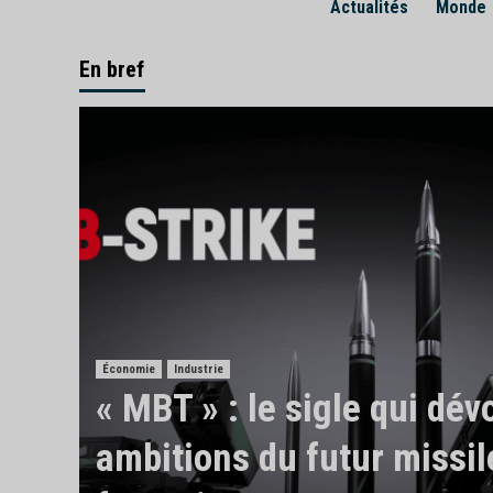
Actualités
Monde
En bref
Économie
Industrie
« MBT » : le sigle qui dévo
ambitions du futur missil