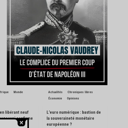
frique
Monde
Actualités
Chroniques libres
Économie
Opinions
 en libérant neuf
L’euro numérique : bastion de
Ghazouani confirme
la souveraineté monétaire
de son pays
européenne ?