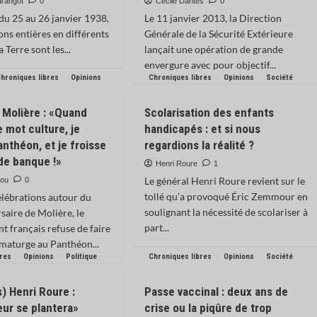
arangot
0
Cécile Dantès
0
 du 25 au 26 janvier 1938,
Le 11 janvier 2013, la Direction
ons entières en différents
Générale de la Sécurité Extérieure
 Terre sont les...
lançait une opération de grande
envergure avec pour objectif...
hroniques libres
Opinions
Chroniques libres
Opinions
Société
 Molière : «Quand
Scolarisation des enfants
e mot culture, je
handicapés : et si nous
anthéon, et je froisse
regardions la réalité ?
 de banque !»
Henri Roure
1
Le général Henri Roure revient sur le
lou
0
tollé qu’a provoqué Éric Zemmour en
élébrations autour du
soulignant la nécessité de scolariser à
saire de Molière, le
part...
 français refuse de faire
amaturge au Panthéon...
bres
Opinions
Politique
Chroniques libres
Opinions
Société
) Henri Roure :
Passe vaccinal : deux ans de
ur se plantera»
crise ou la piqûre de trop