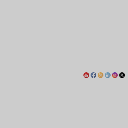
Actualités
Chroniques libres
Économie
Opinions
L’euro numérique :
bastion de la
2
souveraineté monétaire
européenne ?
Actualités
Économie
IA : la France investit 655
millions d’euros pour
renforcer sa souveraineté
3
numérique
Actualités
Afrique
Monde
Madagascar : la transition
Randrianirina ouvre grand
la porte à Moscou
4