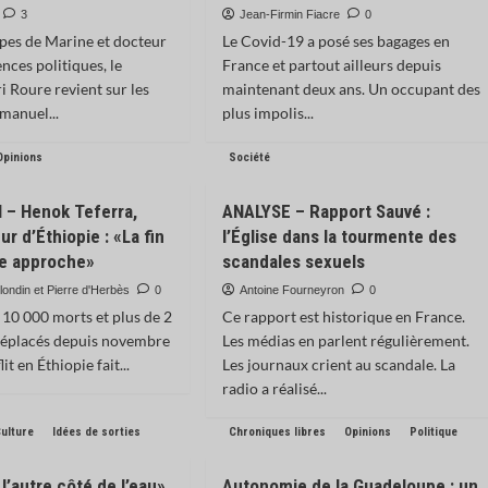
3
Jean-Firmin Fiacre
0
upes de Marine et docteur
Le Covid-19 a posé ses bagages en
ences politiques, le
France et partout ailleurs depuis
i Roure revient sur les
maintenant deux ans. Un occupant des
manuel...
plus impolis...
Opinions
Société
 – Henok Teferra,
ANALYSE – Rapport Sauvé :
r d’Éthiopie : «La fin
l’Église dans la tourmente des
re approche»
scandales sexuels
londin et Pierre d'Herbès
0
Antoine Fourneyron
0
 10 000 morts et plus de 2
Ce rapport est historique en France.
déplacés depuis novembre
Les médias en parlent régulièrement.
it en Éthiopie fait...
Les journaux crient au scandale. La
radio a réalisé...
ulture
Idées de sorties
Chroniques libres
Opinions
Politique
l’autre côté de l’eau»
Autonomie de la Guadeloupe : un