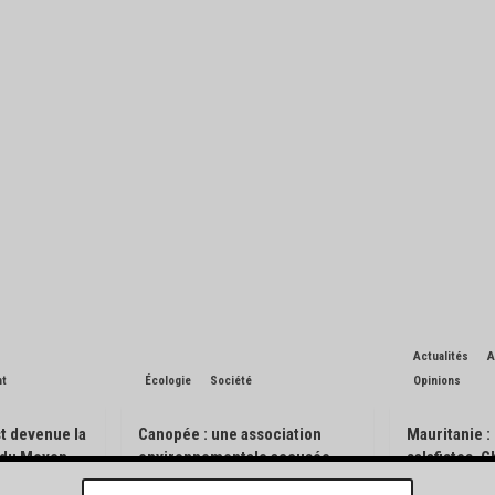
Actualités
A
nt
Écologie
Société
Opinions
t devenue la
Canopée : une association
Mauritanie :
n du Moyen-
environnementale accusée
salafistes, 
d’avoir pisté des engins
l’exception 