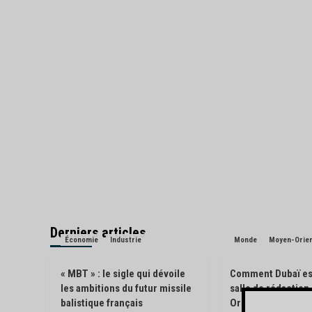
Derniers articles
Économie
Industrie
Monde
Moyen-Orie
« MBT » : le sigle qui dévoile
Comment Dubaï es
les ambitions du futur missile
salle de rédactio
balistique français
Orient