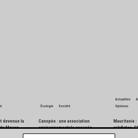
Actualités
A
nt
Écologie
Société
Opinions
t devenue la
Canopée : une association
Mauritanie :
n du Moyen-
environnementale accusée
salafistes, 
d’avoir pisté des engins
l’exception 