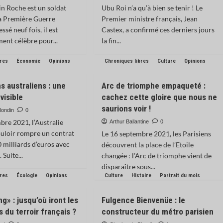
in Roche est un soldat
Ubu Roi n’a qu’à bien se tenir ! Le
la Première Guerre
Premier ministre français, Jean
ssé neuf fois, il est
Castex, a confirmé ces derniers jours
ment célèbre pour...
la fin...
bres
Économie
Opinions
Chroniques libres
Culture
Opinions
s australiens : une
Arc de triomphe empaqueté :
visible
cachez cette gloire que nous ne
saurions voir !
londin
0
bre 2021, l’Australie
Arthur Ballantine
0
uloir rompre un contrat
Le 16 septembre 2021, les Parisiens
0 milliards d’euros avec
découvrent la place de l’Etoile
Suite...
changée : l’Arc de triomphe vient de
disparaître sous...
bres
Écologie
Opinions
Culture
Histoire
Portrait du mois
g» : jusqu’où iront les
Fulgence Bienvenüe : le
 du terroir français ?
constructeur du métro parisien