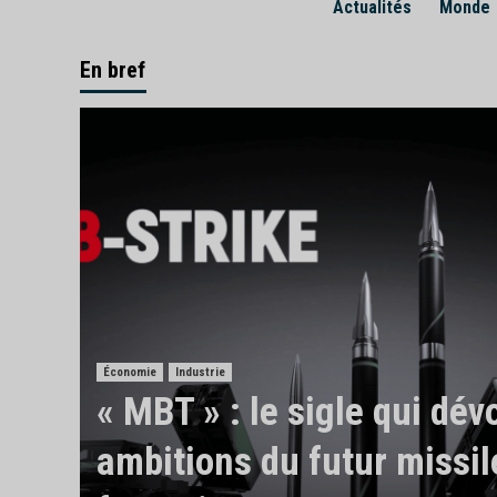
Actualités
Monde
En bref
Économie
Industrie
« MBT » : le sigle qui dévo
ambitions du futur missil