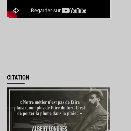
IA : la France investit 655
millions d’euros pour
renforcer sa souveraineté
3
numérique
Actualités
Afrique
Monde
Madagascar : la transition
Randrianirina ouvre grand
la porte à Moscou
4
Actualités
Économie
Industrie
L’Inde donne son feu vert
à l’achat de 114 Rafale
CITATION
français
5