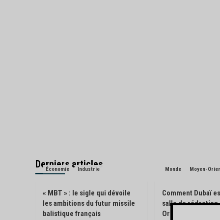
Derniers articles
Économie
Industrie
Monde
Moyen-Orie
« MBT » : le sigle qui dévoile
Comment Dubaï es
les ambitions du futur missile
salle de rédactio
balistique français
Orient