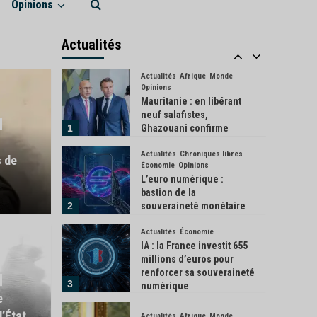
Opinions
Actualités
Économie
Industrie
L’Inde donne son feu vert
à l’achat de 114 Rafale
Actualités
français
5
Actualités
Afrique
Monde
Opinions
Mauritanie : en libérant
neuf salafistes,
1
Ghazouani confirme
l’exception de son pays
Actualités
Chroniques libres
 de
Économie
Opinions
L’euro numérique :
bastion de la
2
souveraineté monétaire
européenne ?
Actualités
Économie
Écologie
S
IA : la France investit 655
Cano
millions d’euros pour
renforcer sa souveraineté
3
est devenue la salle de
numérique
envi
e
’État
Actualités
Afrique
Monde