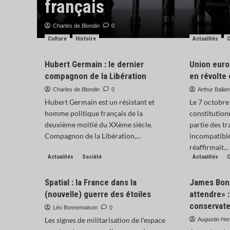
 ?
français
Charles de Blondin
0
Culture
Histoire
Actualités
C
Hubert Germain : le dernier
Union euro
compagnon de la Libération
en révolte 
Charles de Blondin
0
Arthur Ballan
Hubert Germain est un résistant et
Le 7 octobre
homme politique français de la
constitution
deuxième moitié du XXème siècle.
partie des t
Compagnon de la Libération,...
incompatible
réaffirmait...
Actualités
Société
Actualités
C
Spatial : la France dans la
James Bond
(nouvelle) guerre des étoiles
attendre» 
conservate
Léo Bonnemaison
0
Les signes de militarisation de l'espace
Augustin Her