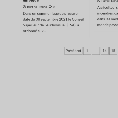
ambiguë
Patrick Ren
Agriculteurs
Billet de France
0
incendiés, 
Dans un communiqué de presse en
dans les méd
date du 08 septembre 2021 le Conseil
monde paysan
Supérieur de l’Audiovisuel (CSA), a
ordonné aux...
Pagination
…
Précédent
1
14
15
des
publications