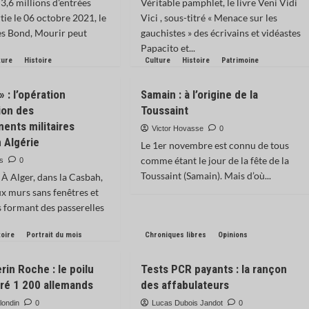
3,6 millions d'entrées
Véritable pamphlet, le livre Veni Vidi
tie le 06 octobre 2021, le
Vici , sous-titré « Menace sur les
es Bond, Mourir peut
gauchistes » des écrivains et vidéastes
Papacito et...
ture
Histoire
Culture
Histoire
Patrimoine
» : l’opération
Samain : à l’origine de la
ion des
Toussaint
ents militaires
Victor Hovasse
0
n Algérie
Le 1er novembre est connu de tous
comme étant le jour de la fête de la
ès
0
Toussaint (Samain). Mais d’où...
À Alger, dans la Casbah,
ux murs sans fenêtres et
s formant des passerelles
toire
Portrait du mois
Chroniques libres
Opinions
rin Roche : le poilu
Tests PCR payants : la rançon
uré 1 200 allemands
des affabulateurs
londin
0
Lucas Dubois Jandot
0