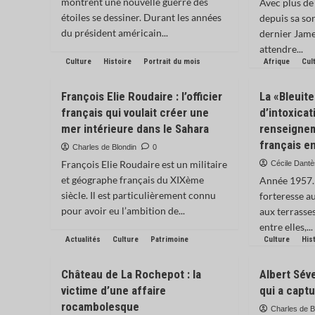
montrent une nouvelle guerre des
Avec plus de 
étoiles se dessiner. Durant les années
depuis sa sor
du président américain...
dernier Jam
attendre...
Culture
Histoire
Portrait du mois
Afrique
Cul
François Elie Roudaire : l’officier
La «Bleuite
français qui voulait créer une
d’intoxicat
mer intérieure dans le Sahara
renseignem
français e
Charles de Blondin
0
François Elie Roudaire est un militaire
Cécile Dant
et géographe français du XIXème
Année 1957. 
siècle. Il est particulièrement connu
forteresse a
pour avoir eu l’ambition de...
aux terrasse
entre elles,...
Actualités
Culture
Patrimoine
Culture
His
Château de La Rochepot : la
Albert Séve
victime d’une affaire
qui a capt
rocambolesque
Charles de B