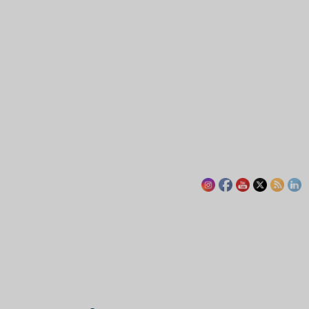
Actualités
Chroniques libres
Économie
Opinions
L’euro numérique :
bastion de la
2
souveraineté monétaire
européenne ?
Actualités
Économie
IA : la France investit 655
millions d’euros pour
renforcer sa souveraineté
3
numérique
Actualités
Afrique
Monde
Madagascar : la transition
Randrianirina ouvre grand
la porte à Moscou
4