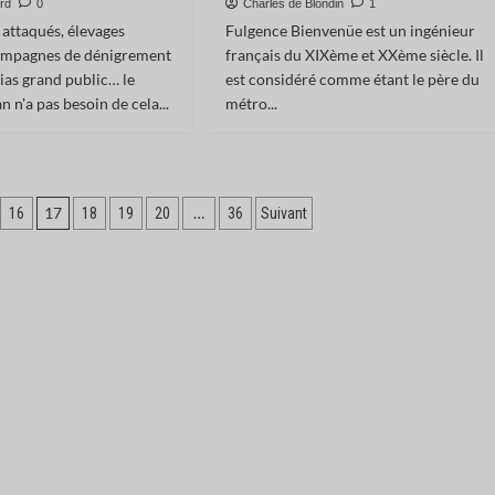
ard
0
Charles de Blondin
1
 attaqués, élevages
Fulgence Bienvenüe est un ingénieur
campagnes de dénigrement
français du XIXème et XXème siècle. Il
ias grand public… le
est considéré comme étant le père du
 n'a pas besoin de cela...
métro...
17
…
16
18
19
20
36
Suivant