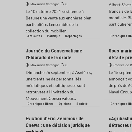
Albert Séver
Maximilien Varangot
0
français de 
Le 10 octobre 2021 s’est tenue à
mondiale. Ble
Beaune une vente aux enchères bien
particulière
particulière. L’ensemble de la
collection du mobilier...
Actualités
Politique
Reportages
Chroniques li
Journée du Conservatisme :
Sous-marin
l’Eldorado de la droite
défaite pré
Maximilien Varangot
0
Charles de B
Dimanche 26 septembre, à Asnières,
Le 15 septem
une trentaine de personnalités
annonçait vo
médiatiques et politiques se sont
de près de 6
retrouvées à l’invitation du
Naval Group. 
Mouvement Conservateur...
Chroniques libres
Opinions
Société
Chroniques li
Éviction d’Éric Zemmour de
«Agribashin
Cnews : une décision juridique
détracteurs