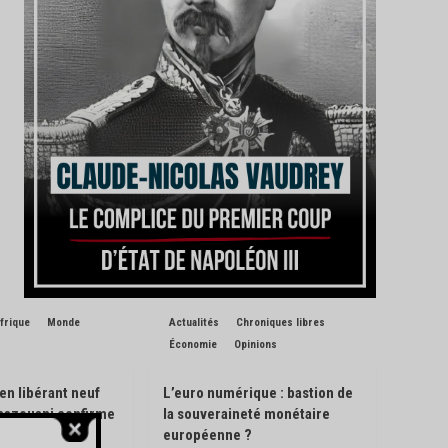
frique
Monde
Actualités
Chroniques libres
Économie
Opinions
 en libérant neuf
L’euro numérique : bastion de
Ghazouani confirme
la souveraineté monétaire
de son pays
européenne ?