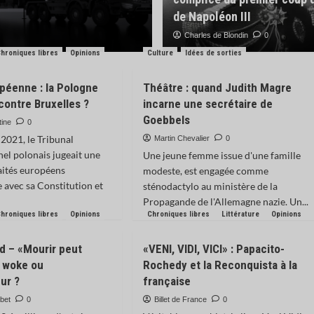
rédaction du M
de Napoléon III
Samuel Prévost
Charles de Blondin
0
0
hroniques libres
Opinions
Culture
Idées de sorties
péenne : la Pologne
Théâtre : quand Judith Magre
contre Bruxelles ?
incarne une secrétaire de
Goebbels
tine
0
 2021, le Tribunal
Martin Chevalier
0
nel polonais jugeait une
Une jeune femme issue d'une famille
raités européens
modeste, est engagée comme
 avec sa Constitution et
sténodactylo au ministère de la
Propagande de l'Allemagne nazie. Un...
hroniques libres
Opinions
Chroniques libres
Littérature
Opinions
 – «Mourir peut
«VENI, VIDI, VICI» : Papacito-
: woke ou
Rochedy et la Reconquista à la
ur ?
française
bet
0
Billet de France
0