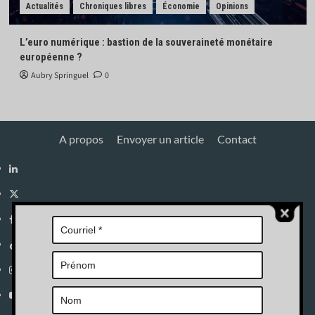
Actualités
Chroniques libres
Économie
Opinions
L’euro numérique : bastion de la souveraineté monétaire
européenne ?
Aubry Springuel
0
A propos
Envoyer un article
Contact
Linkedin
X
Facebook
Tik
Tok
Instagram
YouTube