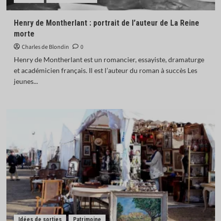
L’Inde donne son feu vert à l’achat de 114 Rafale
français
Henry de Montherlant : portrait de l’auteur de La Reine
5
morte
Charles de Blondin
0
Actualités
Afrique
Monde
Opinions
Henry de Montherlant est un romancier, essayiste, dramaturge
Mauritanie : en libérant neuf salafistes,
et académicien français. Il est l’auteur du roman à succès Les
Ghazouani confirme l’exception de son pays
1
jeunes...
Actualités
Chroniques libres
Économie
Opinions
L’euro numérique : bastion de la souveraineté
monétaire européenne ?
2
Actualités
Économie
IA : la France investit 655 millions d’euros pour
renforcer sa souveraineté numérique
3
Actualités
Afrique
Monde
Idées de sorties
Patrimoine