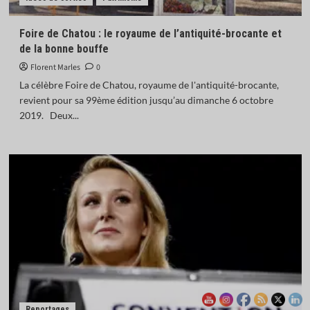
Madagascar : la transition Randrianirina ouvre
grand la porte à Moscou
4
Foire de Chatou : le royaume de l’antiquité-brocante et
de la bonne bouffe
Florent Marles
Actualités
0
Économie
Industrie
L’Inde donne son feu vert à l’achat de 114 Rafale
La célèbre Foire de Chatou, royaume de l'antiquité-brocante,
français
revient pour sa 99ème édition jusqu’au dimanche 6 octobre
5
2019. Deux...
Reportages