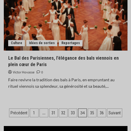
Culture
Idées de sorties
Reportages
Le Bal des Parisiennes, l’élégance des bals viennois en
plein cœur de Paris
Victor Hovasse
0
Faire revivre la tradition des bals à Paris, en empruntant au
rituel viennois sa splendeur, sa générosité et sa beauté,...
Pagination
…
34
Précédent
1
31
32
33
35
36
Suivant
des