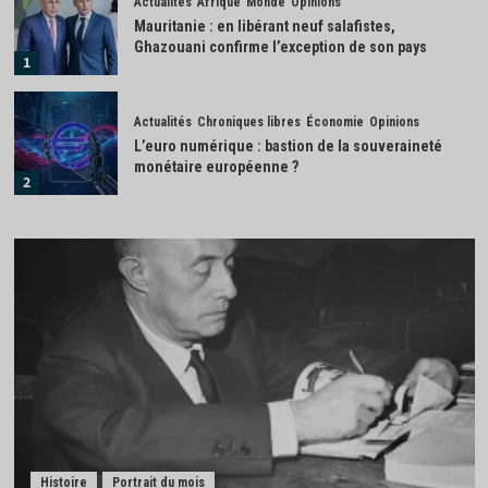
Actualités
Afrique
Monde
Opinions
Mauritanie : en libérant neuf salafistes,
Ghazouani confirme l’exception de son pays
1
Actualités
Chroniques libres
Économie
Opinions
L’euro numérique : bastion de la souveraineté
monétaire européenne ?
2
Actualités
Économie
IA : la France investit 655 millions d’euros pour
renforcer sa souveraineté numérique
3
Actualités
Afrique
Monde
Madagascar : la transition Randrianirina ouvre
grand la porte à Moscou
4
Actualités
Économie
Industrie
Histoire
Portrait du mois