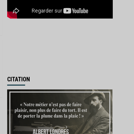
IA : la France investit 655
millions d’euros pour
renforcer sa souveraineté
3
numérique
Actualités
Afrique
Monde
Madagascar : la transition
Randrianirina ouvre grand
la porte à Moscou
4
Actualités
Économie
Industrie
L’Inde donne son feu vert
à l’achat de 114 Rafale
CITATION
français
5