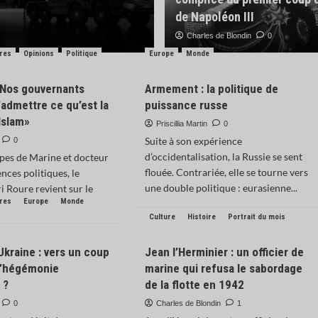
rédaction du M
de Napoléon III
Samuel Prévost
Charles de Blondin
0
0
bres
Opinions
Politique
Europe
Monde
 «Nos gouvernants
Armement : la politique de
’admettre ce qu’est la
puissance russe
’Islam»
Priscillia Martin
0
Suite à son expérience
0
d’occidentalisation, la Russie se sent
upes de Marine et docteur
flouée. Contrariée, elle se tourne vers
ences politiques, le
une double politique : eurasienne...
i Roure revient sur le
bres
Europe
Monde
Culture
Histoire
Portrait du mois
Ukraine : vers un coup
Jean l’Herminier : un officier de
 l’hégémonie
marine qui refusa le sabordage
 ?
de la flotte en 1942
0
Charles de Blondin
1