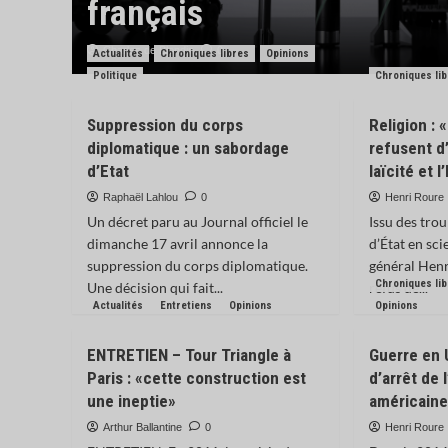
 ?
français
Charles de Blondin
0
Actualités
Chroniques libres
Opinions
Politique
Chroniques li
Suppression du corps
Religion :
diplomatique : un sabordage
refusent d
d’Etat
laïcité et l
Raphaël Lahlou
0
Henri Roure
Un décret paru au Journal officiel le
Issu des tro
dimanche 17 avril annonce la
d’État en sci
suppression du corps diplomatique.
général Henr
Chroniques li
Une décision qui fait...
refus de...
Actualités
Entretiens
Opinions
Opinions
ENTRETIEN – Tour Triangle à
Guerre en 
Paris : «cette construction est
d’arrêt de
une ineptie»
américaine
Arthur Ballantine
0
Henri Roure