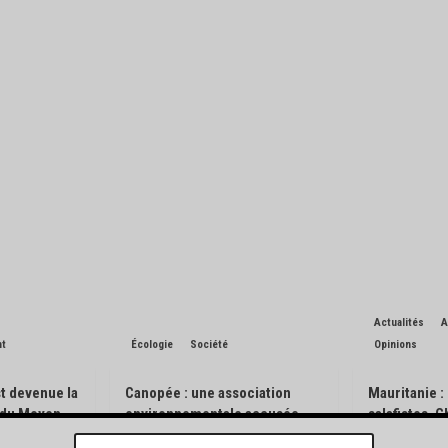
Actualités
A
nt
Écologie
Société
Opinions
t devenue la
Canopée : une association
Mauritanie :
n du Moyen-
environnementale accusée
salafistes, 
d’avoir pisté des engins
l’exception 