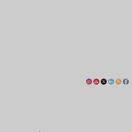
Actualités
Chroniques libres
Économie
Opinions
L’euro numérique :
bastion de la
2
souveraineté monétaire
européenne ?
Actualités
Économie
IA : la France investit 655
millions d’euros pour
renforcer sa souveraineté
3
numérique
Actualités
Afrique
Monde
Madagascar : la transition
Randrianirina ouvre grand
la porte à Moscou
4