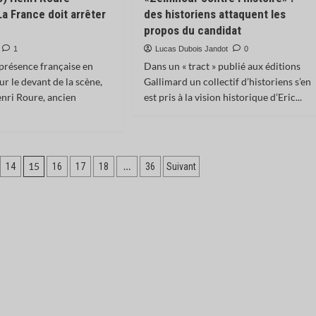
La France doit arrêter
des historiens attaquent les
propos du candidat
1
Lucas Dubois Jandot
0
 présence française en
Dans un « tract » publié aux éditions
ur le devant de la scène,
Gallimard un collectif d’historiens s’en
enri Roure, ancien
est pris à la vision historique d’Eric...
15
…
14
16
17
18
36
Suivant