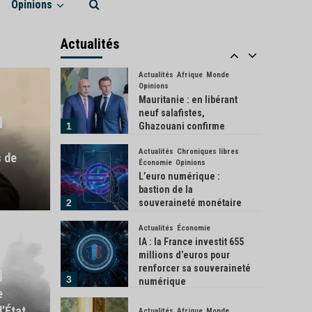
Opinions
Actualités
Économie
Industrie
L’Inde donne son feu vert
à l’achat de 114 Rafale
Actualités
français
5
Actualités
Afrique
Monde
Opinions
Mauritanie : en libérant
neuf salafistes,
1
Ghazouani confirme
l’exception de son pays
Actualités
Chroniques libres
 de
Économie
Opinions
L’euro numérique :
bastion de la
2
souveraineté monétaire
européenne ?
Actualités
Économie
Écologie
S
IA : la France investit 655
Cano
millions d’euros pour
renforcer sa souveraineté
3
est devenue la salle de
numérique
envi
e
’État
Actualités
Afrique
Monde