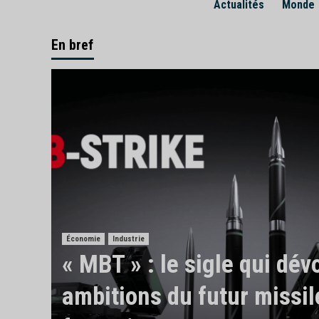
Actualités
Monde
En bref
Économie
Industrie
« MBT » : le sigle qui dévo
ambitions du futur missil