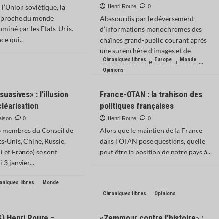
 l’Union soviétique, la
Henri Roure
0
approche du monde
Abasourdis par le déversement
ominé par les Etats-Unis.
d’informations monochromes des
ce qui...
chaînes grand-public courant après
une surenchère d’images et de
Chroniques libres
Europe
Monde
commentaires destructeurs de la...
Opinions
uasives» : l’illusion
France-OTAN : la trahison des
cléarisation
politiques françaises
aison
0
Henri Roure
0
s membres du Conseil de
Alors que le maintien de la France
ts-Unis, Chine, Russie,
dans l’OTAN pose questions, quelle
et France) se sont
peut être la position de notre pays à...
 3 janvier...
oniques libres
Monde
Chroniques libres
Opinions
S) Henri Roure –
«Zemmour contre l’histoire» :