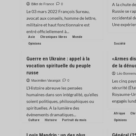
A la chute de
Billet de France
0
Russie se r
Le 03 mars 2022 François Sureau,
occidental d
avocat aux conseils, homme de lettre,
Une expérien
militaire et haut fonctionnaire est
entré officiellement à...
Asie
Chroniques libres
Monde
Opinions
Société
Guerre en Ukraine : appel à la
«Armes diss
vocation spirituelle du peuple
de la dénu
russe
Léo Bonnem
Les cinq pay
Maximilien Varangot
0
sécurité (Éta
L’Histoire abreuve les pensées
Royaume-Uni 
humaines dans son intégralité, qu’elles
engagés lundi
soient politiques, philosophiques ou
spirituelles. A la lumière des
Afrique
Chr
évènements dramatiques...
Culture
Histoire
Portrait du mois
Opinions
Louis Mandrin : un des plus
Général (2