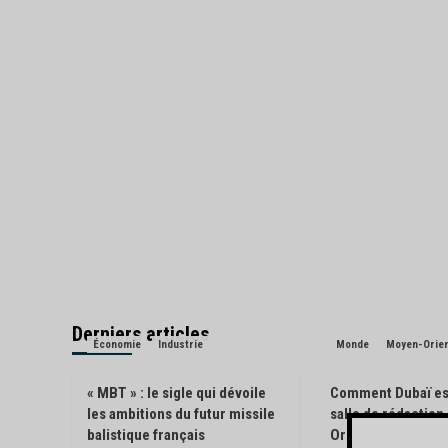
Derniers articles
Économie
Industrie
Monde
Moyen-Orie
« MBT » : le sigle qui dévoile
Comment Dubaï es
les ambitions du futur missile
salle de rédactio
balistique français
Orient