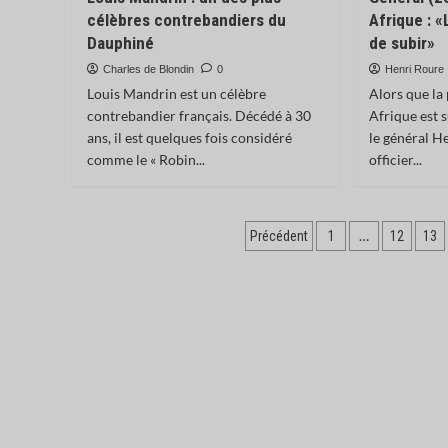
célèbres contrebandiers du
Afrique : «
Dauphiné
de subir»
Charles de Blondin
0
Henri Roure
Louis Mandrin est un célèbre
Alors que la
contrebandier français. Décédé à 30
Afrique est s
ans, il est quelques fois considéré
le général H
comme le « Robin...
officier...
Pagination
…
Précédent
1
12
13
des
publications