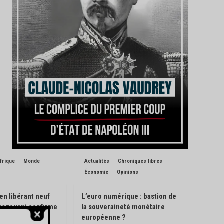
frique
Monde
Actualités
Chroniques libres
Économie
Opinions
 en libérant neuf
L’euro numérique : bastion de
Ghazouani confirme
la souveraineté monétaire
de son pays
européenne ?