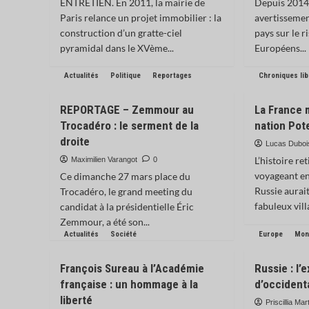
ENTRETIEN. En 2011, la mairie de
Depuis 2014,
Paris relance un projet immobilier : la
avertissemen
construction d’un gratte-ciel
pays sur le r
pyramidal dans le XVème...
Européens...
Actualités
Politique
Reportages
Chroniques li
REPORTAGE – Zemmour au
La France 
Trocadéro : le serment de la
nation Po
droite
Lucas Duboi
L’histoire re
Maximilien Varangot
0
voyageant en
Ce dimanche 27 mars place du
Russie aurait
Trocadéro, le grand meeting du
fabuleux villa
candidat à la présidentielle Éric
Zemmour, a été son...
Actualités
Société
Europe
Mon
François Sureau à l’Académie
Russie : l’
française : un hommage à la
d’occident
liberté
Priscillia Mar