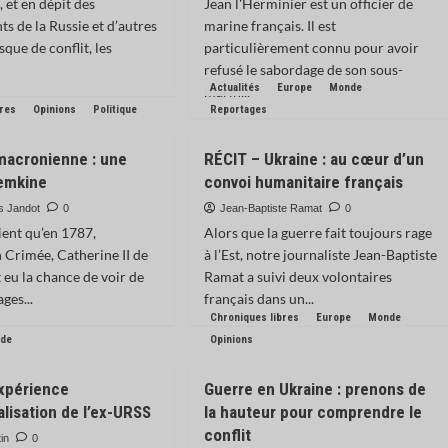
 et en dépit des
Jean l'Herminier est un officier de
ts de la Russie et d’autres
marine français. Il est
isque de conflit, les
particulièrement connu pour avoir
refusé le sabordage de son sous-
Actualités
Europe
Monde
marin...
bres
Opinions
Politique
Reportages
macronienne : une
RÉCIT – Ukraine : au cœur d’un
temkine
convoi humanitaire français
s Jandot
0
Jean-Baptiste Ramat
0
tient qu’en 1787,
Alors que la guerre fait toujours rage
 Crimée, Catherine II de
à l’Est, notre journaliste Jean-Baptiste
 eu la chance de voir de
Ramat a suivi deux volontaires
ges...
français dans un...
Chroniques libres
Europe
Monde
de
Opinions
expérience
Guerre en Ukraine : prenons de
alisation de l’ex-URSS
la hauteur pour comprendre le
conflit
tin
0