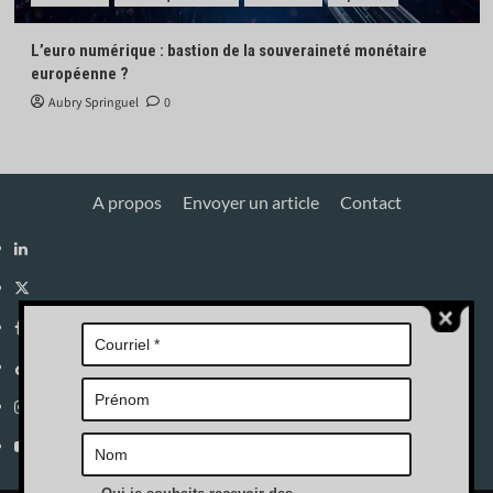
L’euro numérique : bastion de la souveraineté monétaire
européenne ?
Aubry Springuel
0
A propos
Envoyer un article
Contact
Linkedin
X
Facebook
Tik
Tok
Instagram
YouTube