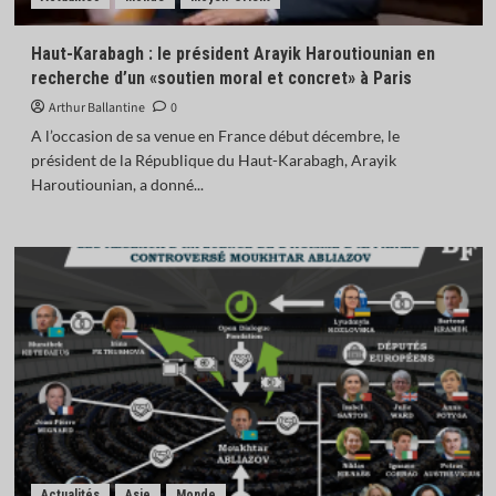
Madagascar : la transition Randrianirina ouvre
grand la porte à Moscou
4
Haut-Karabagh : le président Arayik Haroutiounian en
recherche d’un «soutien moral et concret» à Paris
Arthur Ballantine
Actualités
0
Économie
Industrie
L’Inde donne son feu vert à l’achat de 114 Rafale
A l’occasion de sa venue en France début décembre, le
français
président de la République du Haut-Karabagh, Arayik
5
Haroutiounian, a donné...
Actualités
Asie
Monde