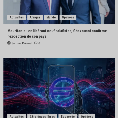
Actualités
Afrique
Monde
Opinions
Mauritanie : en libérant neuf salafistes, Ghazouani confirme
l’exception de son pays
Samuel Prévost
0
Actualités
Chroniques libres
Économie
Opinions