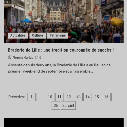
Actualités
Culture
Patrimoine
Braderie de Lille : une tradition couronnée de succès !
Florent Marles
0
Absente depuis deux ans, la Braderie de Lille a eu lieu en ce
premier week-end de septembre et a rassemblé...
Pagination
…
13
…
Précédent
1
10
11
12
14
15
16
des
36
Suivant
publications