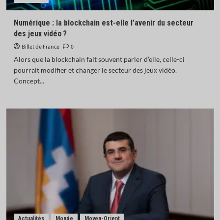
L’Inde donne son feu vert à l’achat de 114 Rafale
français
Numérique : la blockchain est-elle l’avenir du secteur
5
des jeux vidéo ?
Billet de France
0
Actualités
Afrique
Monde
Opinions
Alors que la blockchain fait souvent parler d’elle, celle-ci
Mauritanie : en libérant neuf salafistes,
pourrait modifier et changer le secteur des jeux vidéo.
Ghazouani confirme l’exception de son pays
1
Concept...
Actualités
Chroniques libres
Économie
Opinions
L’euro numérique : bastion de la souveraineté
monétaire européenne ?
2
Actualités
Économie
IA : la France investit 655 millions d’euros pour
renforcer sa souveraineté numérique
3
Actualités
Afrique
Monde
Actualités
Monde
Moyen-Orient