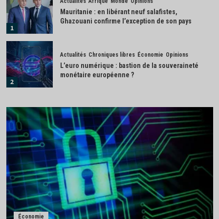
Actualités
Afrique
Monde
Opinions
Mauritanie : en libérant neuf salafistes,
Ghazouani confirme l’exception de son pays
1
Actualités
Chroniques libres
Économie
Opinions
L’euro numérique : bastion de la souveraineté
monétaire européenne ?
2
Actualités
Économie
IA : la France investit 655 millions d’euros pour
renforcer sa souveraineté numérique
3
Actualités
Afrique
Monde
Madagascar : la transition Randrianirina ouvre
grand la porte à Moscou
4
Actualités
Économie
Industrie
Économie