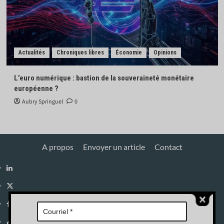
Actualités
Chroniques libres
Économie
Opinions
L’euro numérique : bastion de la souveraineté monétaire
européenne ?
Aubry Springuel
0
A propos
Envoyer un article
Contact
Linkedin
X
Facebook
Tik