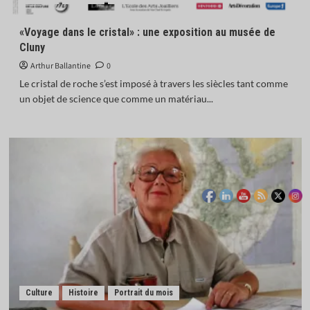
L’Inde donne son feu vert à l’achat de 114 Rafale
français
«Voyage dans le cristal» : une exposition au musée de
5
Cluny
Arthur Ballantine
0
Actualités
Afrique
Monde
Opinions
Le cristal de roche s’est imposé à travers les siècles tant comme
Mauritanie : en libérant neuf salafistes,
un objet de science que comme un matériau...
Ghazouani confirme l’exception de son pays
1
Actualités
Chroniques libres
Économie
Opinions
L’euro numérique : bastion de la souveraineté
monétaire européenne ?
2
Actualités
Économie
IA : la France investit 655 millions d’euros pour
renforcer sa souveraineté numérique
3
Culture
Histoire
Portrait du mois
Actualités
Afrique
Monde