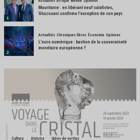
Actualités
Afrique
Monde
Opinions
Mauritanie : en libérant neuf salafistes,
Ghazouani confirme l’exception de son pays
1
Actualités
Chroniques libres
Économie
Opinions
L’euro numérique : bastion de la souveraineté
monétaire européenne ?
2
Actualités
Économie
IA : la France investit 655 millions d’euros pour
renforcer sa souveraineté numérique
3
Actualités
Afrique
Monde
Madagascar : la transition Randrianirina ouvre
grand la porte à Moscou
4
Actualités
Économie
Industrie
Culture
Histoire
Idées de sorties