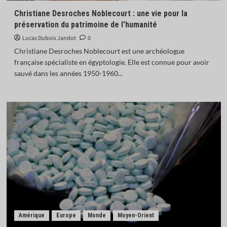
Madagascar : la transition Randrianirina ouvre
Christiane Desroches Noblecourt : une vie pour la
grand la porte à Moscou
4
préservation du patrimoine de l’humanité
Lucas Dubois Jandot
0
Actualités
Économie
Industrie
Christiane Desroches Noblecourt est une archéologue
L’Inde donne son feu vert à l’achat de 114 Rafale
française spécialiste en égyptologie. Elle est connue pour avoir
français
sauvé dans les années 1950-1960...
5
Amérique
Europe
Monde
Moyen-Orient