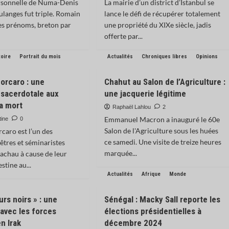
ersonnelle de Numa-Denis
La mairie d’un district d’Istanbul se
ulanges fut triple. Romain
lance le défi de récupérer totalement
ses prénoms, breton par
une propriété du XIXe siècle, jadis
offerte par...
toire
Portrait du mois
Actualités
Chroniques libres
Opinions
Porcaro : une
Chahut au Salon de l’Agriculture :
 sacerdotale aux
une jacquerie légitime
a mort
Raphaël Lahlou
2
Emmanuel Macron a inauguré le 60e
tine
0
Salon de l'Agriculture sous les huées
rcaro est l’un des
ce samedi. Une visite de treize heures
êtres et séminaristes
marquée...
achau à cause de leur
stine au...
Actualités
Afrique
Monde
rs noirs » : une
Sénégal : Macky Sall reporte les
avec les forces
élections présidentielles à
n Irak
décembre 2024