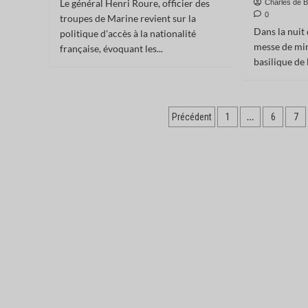
Le général Henri Roure, officier des
Charles de Bl
0
troupes de Marine revient sur la
Dans la nuit
politique d'accès à la nationalité
messe de min
française, évoquant les...
basilique de l
Pagination
…
Précédent
1
6
7
des
publications