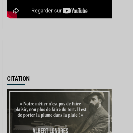
IA : la France investit 655
millions d’euros pour
renforcer sa souveraineté
3
numérique
Actualités
Afrique
Monde
Madagascar : la transition
Randrianirina ouvre grand
la porte à Moscou
4
Actualités
Économie
Industrie
L’Inde donne son feu vert
à l’achat de 114 Rafale
CITATION
français
5