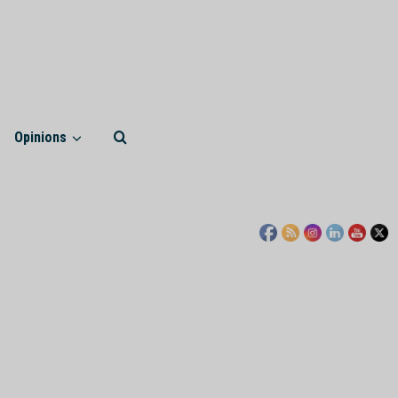
Actualités
Chroniques libres
Économie
Opinions
L’euro numérique :
Opinions
bastion de la
2
souveraineté monétaire
européenne ?
Actualités
Économie
IA : la France investit 655
millions d’euros pour
renforcer sa souveraineté
3
numérique
Actualités
Afrique
Monde
Madagascar : la transition
Randrianirina ouvre grand
la porte à Moscou
4