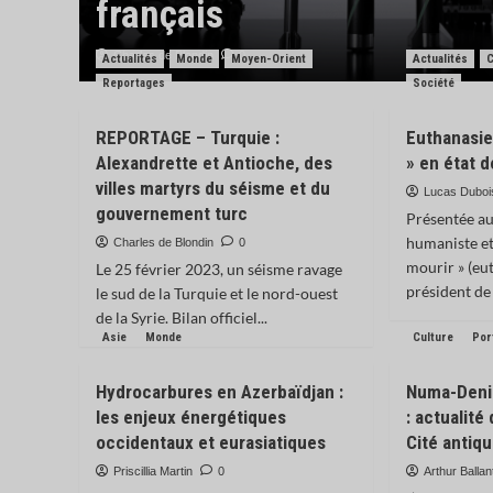
 ?
français
Charles de Blondin
0
Actualités
Monde
Moyen-Orient
Actualités
C
Reportages
Société
REPORTAGE – Turquie :
Euthanasie
Alexandrette et Antioche, des
» en état 
villes martyrs du séisme et du
Lucas Duboi
gouvernement turc
Présentée a
humaniste et 
Charles de Blondin
0
mourir » (eu
Le 25 février 2023, un séisme ravage
président de l
le sud de la Turquie et le nord-ouest
de la Syrie. Bilan officiel...
Asie
Monde
Culture
Por
Hydrocarbures en Azerbaïdjan :
Numa-Denis
les enjeux énergétiques
: actualité 
occidentaux et eurasiatiques
Cité antiq
Priscillia Martin
0
Arthur Ballan