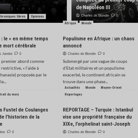
rédaction du M
de Napoléon III
Samuel Prévost
Charles de Blondin
0
0
hroniques libres
Opinions
Afrique
Monde
 : le « en même temps
Populisme en Afrique : un chaos
de mort cérébrale
annoncé
s Jandot
0
Charles de Blondin
0
u premier abord comme
Submergé par une vague de coups
restrictive, « l’aide à
d’Etat militaires et un populisme
thanasie) proposée par le
exacerbé, le continent africain se
a...
trouve dans une phase...
Actualités
Monde
Moyen-Orient
trait du mois
Reportages
 Fustel de Coulanges
REPORTAGE – Turquie : Istanbul
de l’historien de la
vise une propriété française du
ue
XIXe, l’orphelinat saint-Joseph
tine
0
Charles de Blondin
0