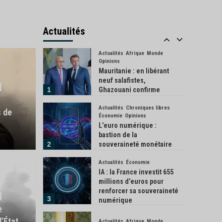
Actualités
Économie
Industrie
L’Inde donne son feu vert
à l’achat de 114 Rafale
Actualités
français
5
Actualités
Afrique
Monde
Opinions
Mauritanie : en libérant
neuf salafistes,
1
Ghazouani confirme
l’exception de son pays
Actualités
Chroniques libres
 de
Économie
Opinions
L’euro numérique :
bastion de la
2
souveraineté monétaire
européenne ?
Actualités
Économie
Écologie
S
IA : la France investit 655
Cano
millions d’euros pour
renforcer sa souveraineté
3
est devenue la salle de
numérique
envi
e
’État
Actualités
Afrique
Monde