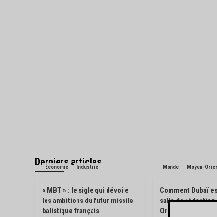
Derniers articles
Économie
Industrie
Monde
Moyen-Orie
« MBT » : le sigle qui dévoile
Comment Dubaï es
les ambitions du futur missile
salle de rédactio
balistique français
Orient