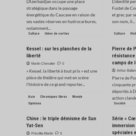
L'Azerbaïdjan occupe une place
L’identité p
stratégique dans le paysage
Fustel de Co
énergétique du Caucase en raison de
et grec par 
ses vastes réserves en hydrocarbures,
son nom, il...
notamment...
Culture
Idées de sorties
Culture
His
Kessel : sur les planches de la
Pierre de 
liberté
résistance
camps de l
Martin Chevalier
0
« Kessel, la liberté à tout prix » est une
Arthur Ballan
pièce de théâtre qui met en scène
Pierre de Po
l’histoire de ce grand reporter...
cinquante pr
déportés à D
Asie
Chroniques libres
Monde
action clande
Opinions
Société
Chine : le triple démisme de Sun
Série « Cœu
Yat-Sen
immersion 
spéciales e
Priscillia Martin
0