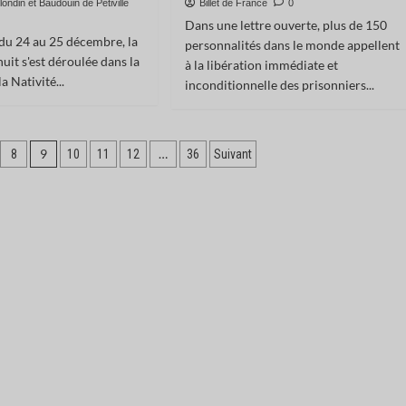
ondin et Baudouin de Petiville
Billet de France
0
Dans une lettre ouverte, plus de 150
 du 24 au 25 décembre, la
personnalités dans le monde appellent
uit s'est déroulée dans la
à la libération immédiate et
a Nativité...
inconditionnelle des prisonniers...
9
…
8
10
11
12
36
Suivant