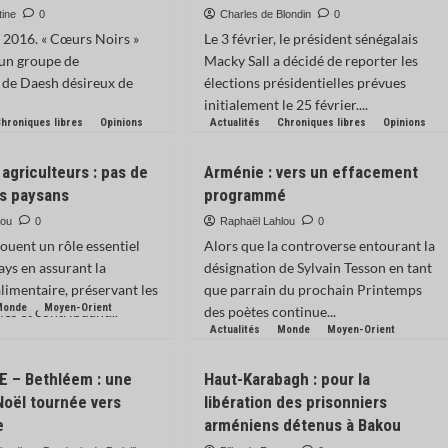
tine
0
Charles de Blondin
0
e 2016. « Cœurs Noirs »
Le 3 février, le président sénégalais
’un groupe de
Macky Sall a décidé de reporter les
 de Daesh désireux de
élections présidentielles prévues
initialement le 25 février....
hroniques libres
Opinions
Actualités
Chroniques libres
Opinions
agriculteurs : pas de
Arménie : vers un effacement
s paysans
programmé
lou
0
Raphaël Lahlou
0
jouent un rôle essentiel
Alors que la controverse entourant la
ays en assurant la
désignation de Sylvain Tesson en tant
limentaire, préservant les
que parrain du prochain Printemps
Monde
Moyen-Orient
les et contribuant...
des poètes continue...
Actualités
Monde
Moyen-Orient
 – Bethléem : une
Haut-Karabagh : pour la
oël tournée vers
libération des prisonniers
e
arméniens détenus à Bakou