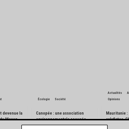
Actualités
A
nt
Écologie
Société
Opinions
t devenue la
Canopée : une association
Mauritanie :
n du Moyen-
environnementale accusée
salafistes, 
d’avoir pisté des engins
l’exception 