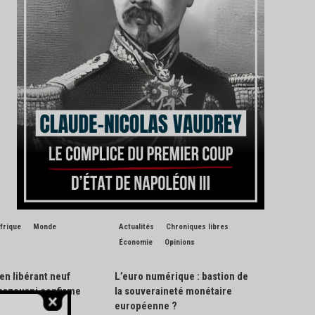
frique
Monde
Actualités
Chroniques libres
Économie
Opinions
 en libérant neuf
L’euro numérique : bastion de
Ghazouani confirme
la souveraineté monétaire
de son pays
européenne ?