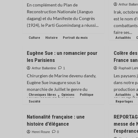
En complément du Plan de
Arthur Ballan
Reconstruction Nationale (Jianguo
Irak, octobr
dagang) et du Manifeste du Congrès
est le nom d
(1924), le Parti Guomindang a réussi...
combattants
faire ses...
Culture
Histoire
Portrait du mois
Actualités
C
Eugène Sue : un romancier pour
Colère des 
les Parisiens
France san
Arthur Ballantine
1
Raphaël Lah
Chirurgien de Marine devenu dandy,
Les paysans 
Eugène Sue inaugure sous la
dans notre p
monarchie de Juillet le genre du
production a
Chroniques libres
Opinions
Politique
Actualités
roman social au travers...
terres agrico
Société
Reportages
Nationalité française : une
REPORTAGE
histoire d’élégance
messe de N
l’espéranc
Henri Roure
0