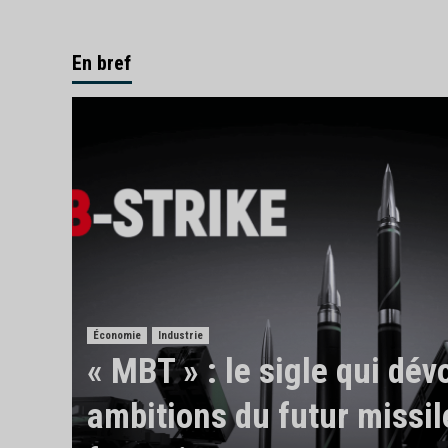
En bref
Économie
Industrie
« MBT » : le sigle qui dévo
ambitions du futur missil